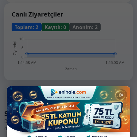
Canlı Ziyaretçiler
Toplam:
2
Kayıtlı:
0
Anonim:
2
×
Sizin için önerilen ihaleler
Benzer ilgi alanlarına sahip yatırımcıların takip ettiği
domainleri hızlıca keşfedin.