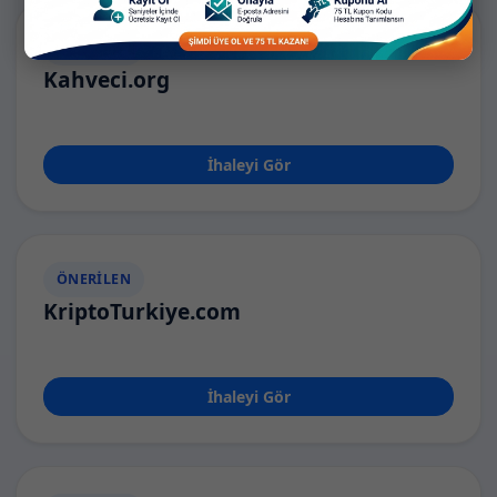
ÖNERILEN
Kahveci.org
İhaleyi Gör
ÖNERILEN
KriptoTurkiye.com
İhaleyi Gör