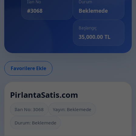
İlan No
Durum
#3068
Beklemede
Başlangıç
35,000.00 TL
Favorilere Ekle
PirlantaSatis.com
İlan No: 3068
Yayın: Beklemede
Durum: Beklemede